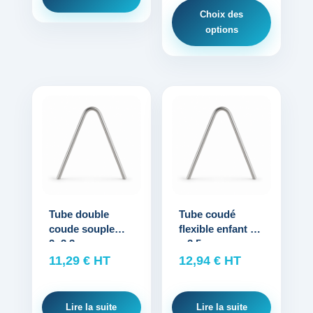
prix :
page
Choix des
0,82 €
du
options
à
produit
81,90 €
Tube double
Tube coudé
coude souple
flexible enfant 1,5
2×3,3 mm
x 2,5 mm
11,29
€
HT
12,94
€
HT
Lire la suite
Lire la suite