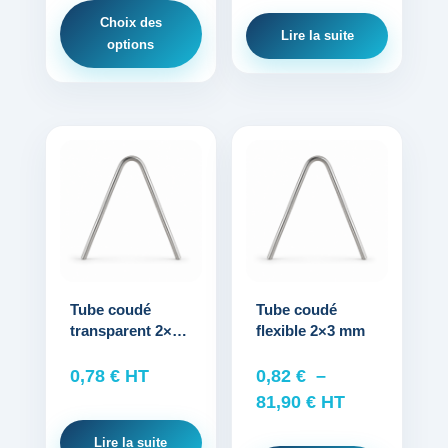
sur
Choix des
la
Lire la suite
options
page
du
produit
Ce
produit
a
plusieurs
variations.
Les
options
Tube coudé
Tube coudé
transparent 2×3
flexible 2×3 mm
peuvent
mm
être
0,78
€
HT
0,82
€
–
choisies
Plage
81,90
€
HT
sur
de
la
Lire la suite