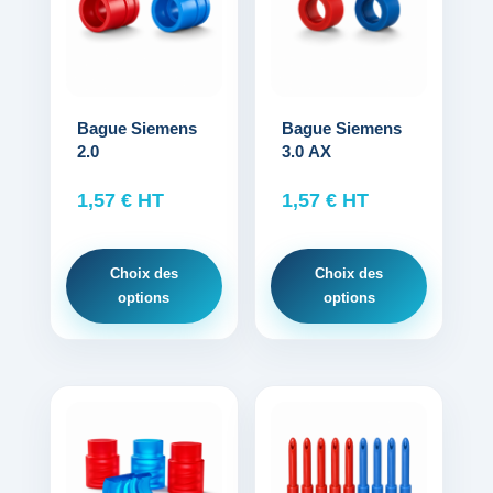
a
a
plusieurs
plusieurs
variations.
variations.
Les
Les
options
options
Bague Siemens
Bague Siemens
2.0
3.0 AX
peuvent
peuvent
être
être
1,57
€
HT
1,57
€
HT
choisies
choisies
sur
sur
la
la
Choix des
Choix des
page
page
options
options
du
du
produit
produit
Ce
Ce
produit
produit
a
a