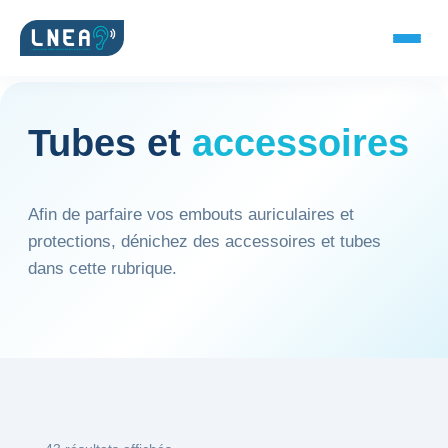
Tubes et
accessoires
SOLUTIONS AUDITIVES
Embouts BTE
Afin de parfaire vos embouts auriculaires et
protections, dénichez des accessoires et tubes
Micro-embouts
dans cette rubrique.
Embouts protecteurs
DOCUMENTS
Catalogue & fiches