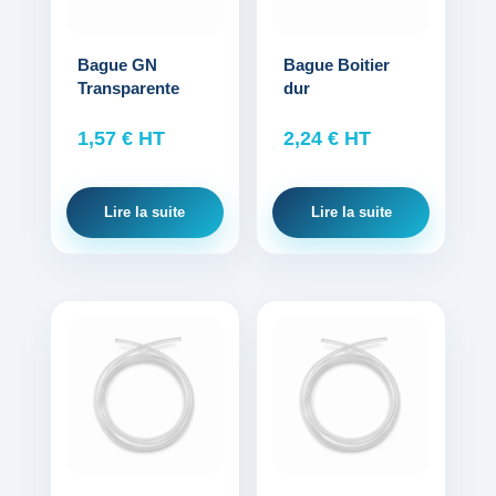
Bague GN
Bague Boitier
Transparente
dur
1,57
€
HT
2,24
€
HT
Lire la suite
Lire la suite
Ce
produit
a
plusieurs
variations.
Les