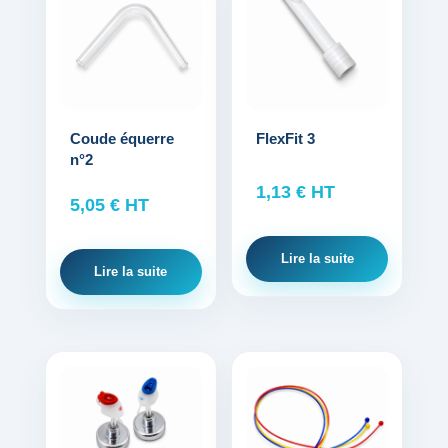
Coude équerre
FlexFit 3
n°2
1,13
€
HT
5,05
€
HT
Lire la suite
Lire la suite
Ce
Ce
produit
produit
a
a