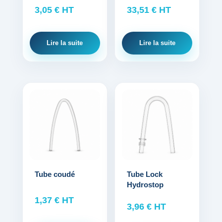
3,05
€
HT
33,51
€
HT
Lire la suite
Lire la suite
Ce
produit
a
plusieurs
variations.
Les
options
Tube coudé
Tube Lock
Hydrostop
peuvent
être
1,37
€
HT
3,96
€
HT
choisies