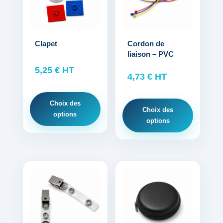
plusieurs
plusieurs
variations.
variations.
Les
Les
options
options
Clapet
Cordon de
liaison – PVC
peuvent
peuvent
être
être
5,25
€
HT
4,73
€
HT
choisies
choisies
sur
sur
Choix des
la
la
Choix des
options
page
page
options
du
du
produit
produit