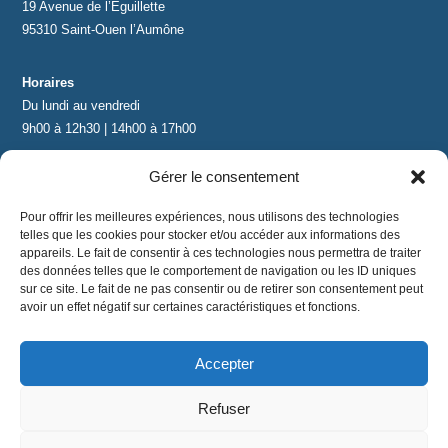
19 Avenue de l’Eguillette
95310 Saint-Ouen l’Aumône
Horaires
Du lundi au vendredi
9h00 à 12h30 | 14h00 à 17h00
Gérer le consentement
Contact
contact@lnea-audition.com
Pour offrir les meilleures expériences, nous utilisons des technologies
+33 (0)1 34 67 67 17
telles que les cookies pour stocker et/ou accéder aux informations des
appareils. Le fait de consentir à ces technologies nous permettra de traiter
des données telles que le comportement de navigation ou les ID uniques
sur ce site. Le fait de ne pas consentir ou de retirer son consentement peut
avoir un effet négatif sur certaines caractéristiques et fonctions.
Accepter
Mentions légales
|
Conditions Générales de Vente
|
CGU
|
Politique de confidentialité
Refuser
©
2024 LNEA｜ tous droits réservés