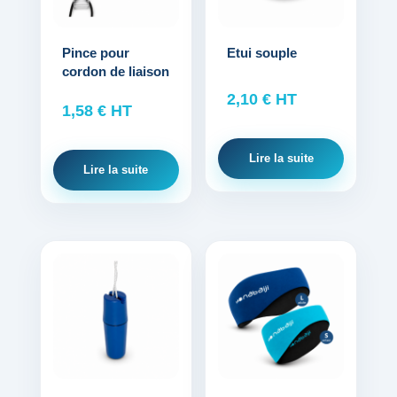
Pince pour
Etui souple
cordon de liaison
2,10
€
HT
1,58
€
HT
Lire la suite
Lire la suite
Ce
produit
a
plusieurs
variations.
Les