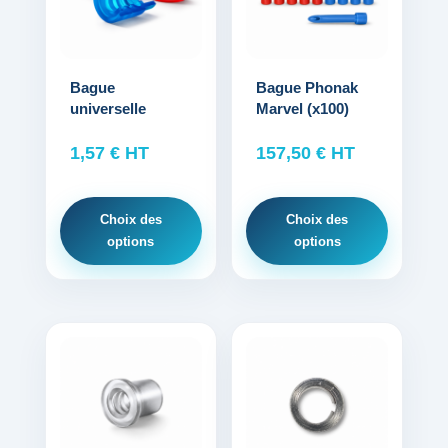
plusieurs
plusieurs
variations.
variations.
Les
Les
options
options
Bague
Bague Phonak
universelle
Marvel (x100)
peuvent
peuvent
être
être
1,57
€
HT
157,50
€
HT
choisies
choisies
sur
sur
la
la
Choix des
Choix des
page
page
options
options
du
du
produit
produit