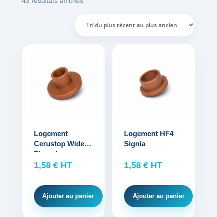
Trié
43 résultats affichés
Bons de commande
du
plus
Tutoriels vidéos
récent
au
Certificats et code LPP
plus
ancien
Normes ISO
BOUTIQUE
Accéder à la boutique
Logement
Logement HF4
Matériels pour prise d'empreintes
Cerustop Widex /
Signia
Phonak
1,58
€
HT
1,58
€
HT
Outillage pour atelier
Outillage pour embouts
Ajouter au panier
Ajouter au panier
Outillages & consommables