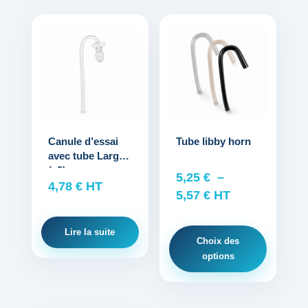
Ce
produit
a
plusieurs
variations.
Les
options
Canule d’essai
Tube libby horn
avec tube Large
peuvent
(x2)
être
5,25
€
–
4,78
€
HT
choisies
Plage
5,57
€
HT
sur
de
la
prix :
Lire la suite
Choix des
page
5,25 €
options
du
à
produit
5,57 €