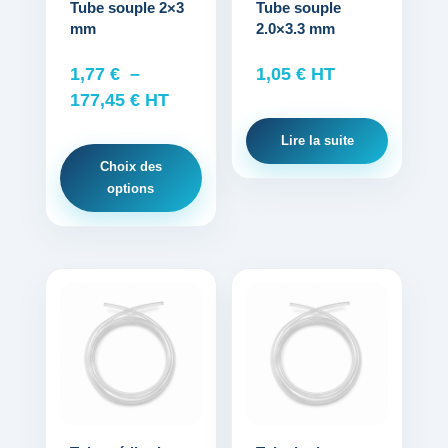
options
Tube souple 2×3
Tube souple
mm
2.0×3.3 mm
peuvent
être
1,77
€
–
1,05
€
HT
choisies
Plage
177,45
€
HT
sur
de
la
Lire la suite
prix :
page
Choix des
1,77 €
du
options
à
produit
177,45 €