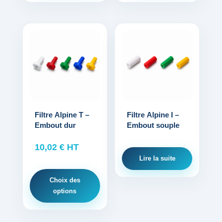
Protections standard & casques
Ce
Tubes & accessoires
produit
a
À PROPOS
plusieurs
variations.
Qui est LNEA ?
Les
options
Filtre Alpine T –
Filtre Alpine I –
Blog
Embout dur
Embout souple
peuvent
être
Contact
10,02
€
HT
choisies
Lire la suite
sur
la
Choix des
page
options
du
produit