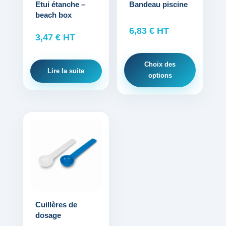
options
Etui étanche –
Bandeau piscine
beach box
peuvent
être
6,83
€
HT
3,47
€
HT
choisies
sur
Choix des
la
Lire la suite
options
page
du
produit
Cuillères de
dosage