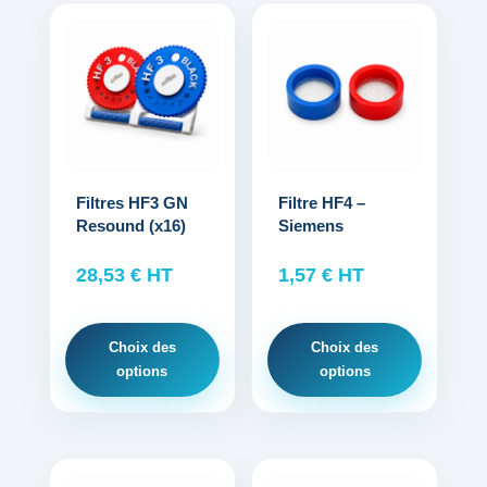
Ce
Ce
produit
produit
a
a
plusieurs
plusieurs
variations.
variations.
Les
Les
options
options
Filtres HF3 GN
Filtre HF4 –
Resound (x16)
Siemens
peuvent
peuvent
être
être
28,53
€
HT
1,57
€
HT
choisies
choisies
sur
sur
la
la
Choix des
Choix des
page
page
options
options
du
du
produit
produit
Ce
Ce