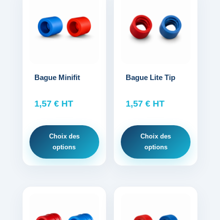
produit
produit
a
a
plusieurs
plusieurs
variations.
variations.
Les
Les
options
options
Bague Minifit
Bague Lite Tip
peuvent
peuvent
être
être
1,57
€
HT
1,57
€
HT
choisies
choisies
sur
sur
Choix des
Choix des
la
la
options
options
page
page
du
du
produit
produit
Ce
Ce
produit
produit