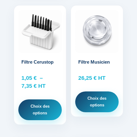
Ce
Ce
produit
produit
a
a
plusieurs
plusieurs
variations.
variations.
Les
Les
options
options
Filtre Cerustop
Filtre Musicien
peuvent
peuvent
être
être
1,05
€
–
26,25
€
HT
choisies
choisies
Plage
7,35
€
HT
sur
sur
de
Choix des
la
la
prix :
options
Choix des
page
page
1,05 €
options
du
du
à
produit
produit
7,35 €