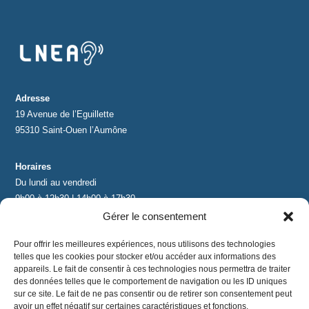
Adresse
19 Avenue de l’Eguillette
95310 Saint-Ouen l’Aumône
Horaires
Du lundi au vendredi
9h00 à 12h30 | 14h00 à 17h30
Gérer le consentement
Contact
Pour offrir les meilleures expériences, nous utilisons des technologies
contact@lnea-audition.com
telles que les cookies pour stocker et/ou accéder aux informations des
+33 (0)1 34 67 67 17
appareils. Le fait de consentir à ces technologies nous permettra de traiter
des données telles que le comportement de navigation ou les ID uniques
sur ce site. Le fait de ne pas consentir ou de retirer son consentement peut
avoir un effet négatif sur certaines caractéristiques et fonctions.