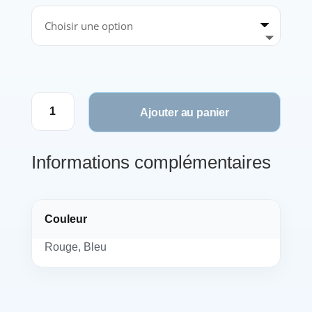
quantité
Ajouter au panier
de
Bague
Phonak
Informations complémentaires
Marvel
(x100)
Couleur
Rouge, Bleu