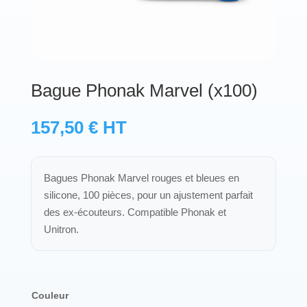
Protections standard & casques
Tubes & accessoires
Bague Phonak Marvel (x100)
À PROPOS
157,50
€
HT
Qui est LNEA ?
Blog
Bagues Phonak Marvel rouges et bleues en
silicone, 100 pièces, pour un ajustement parfait
Contact
des ex-écouteurs. Compatible Phonak et
Unitron.
Couleur