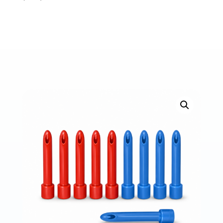
Bons de commande
Tutoriels vidéos
Certificats et code LPP
Normes ISO
BOUTIQUE
Accéder à la boutique
Matériels pour prise d'empreintes
Outillage pour atelier
Outillage pour embouts
Outillages & consommables