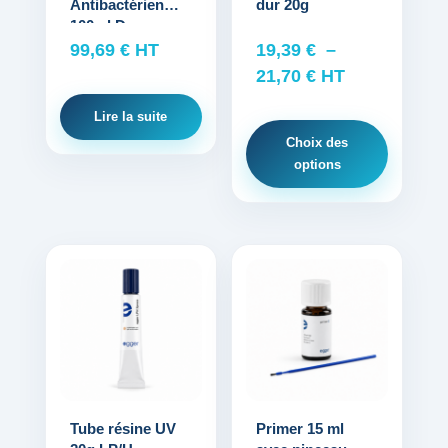
Antibactérien
dur 20g
peuvent
100ml Dur
être
99,69
€
HT
19,39
€
–
choisies
Plage
21,70
€
HT
sur
de
la
Lire la suite
prix :
page
Choix des
19,39 €
du
options
à
produit
21,70 €
Ce
produit
a
plusieurs
variations.
Les
options
Tube résine UV
Primer 15 ml