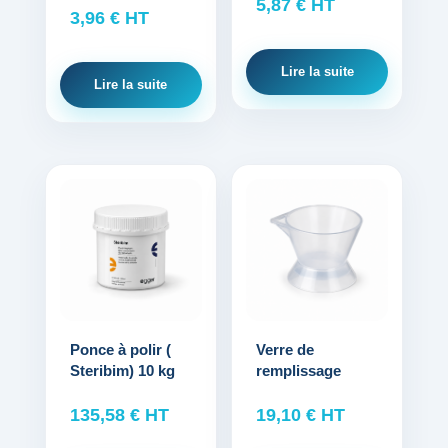
5,87
€
HT
3,96
€
HT
Lire la suite
Lire la suite
Ponce à polir (
Verre de
Steribim) 10 kg
remplissage
135,58
€
HT
19,10
€
HT