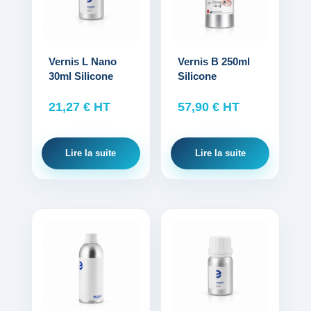
Protections standard & casques
Vernis L Nano
Vernis B 250ml
Tubes & accessoires
30ml Silicone
Silicone
À PROPOS
21,27
€
HT
57,90
€
HT
Qui est LNEA ?
Lire la suite
Lire la suite
Blog
Contact