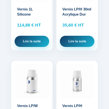
Vernis 1L
Vernis LP/H 30ml
Silicone
Acrylique Dur
114,88
€
HT
35,60
€
HT
Lire la suite
Lire la suite
Ce
produit
a
plusieurs
variations.
Les
options
Vernis LP/W
Vernis LP/H