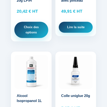
20g LP/H
avec pinceau
peuvent
être
20,42
€
HT
49,91
€
HT
choisies
sur
la
Choix des
Lire la suite
page
options
du
produit
Alcool
Colle uniglue 20g
Isopropanol 1L