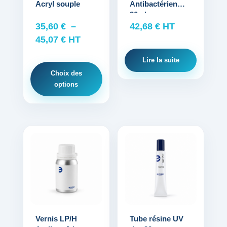
Acryl souple
Antibactérien
peuvent
30ml
être
35,60
€
–
42,68
€
HT
choisies
Plage
45,07
€
HT
sur
de
la
Lire la suite
prix :
page
Choix des
35,60 €
du
options
à
produit
45,07 €
Ce
produit
a
plusieurs
variations.
Les
options
Vernis LP/H
Tube résine UV