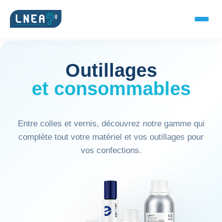
Outillages
et consommables
SOLUTIONS AUDITIVES
Embouts BTE
Entre colles et vernis, découvrez notre gamme qui
Micro-embouts
complète tout votre matériel et vos outillages pour
vos confections.
Embouts protecteurs
DOCUMENTS
Catalogue & fiches