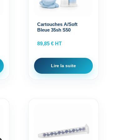
Cartouches A/Soft
Bleue 35sh S50
89,85
€
HT
Lire la suite