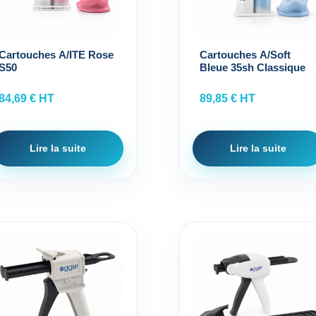
Cartouches A/ITE Rose
Cartouches A/Soft
S50
Bleue 35sh Classique
84,69
€
HT
89,85
€
HT
Lire la suite
Lire la suite