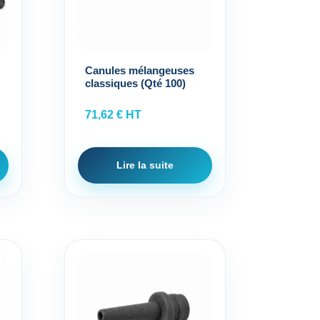
Canules mélangeuses
classiques (Qté 100)
71,62
€
HT
Lire la suite