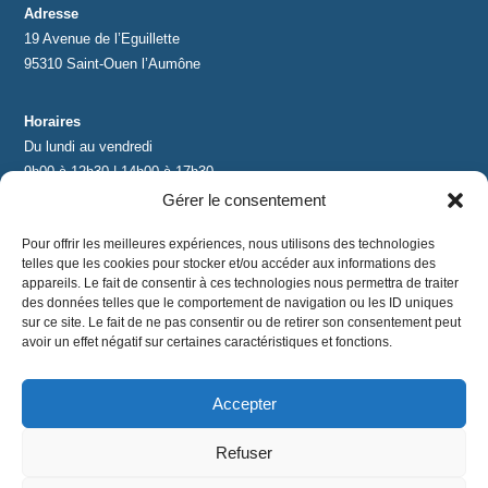
Adresse
19 Avenue de l’Eguillette
95310 Saint-Ouen l’Aumône
Horaires
Du lundi au vendredi
9h00 à 12h30 | 14h00 à 17h30
Gérer le consentement
Contact
Pour offrir les meilleures expériences, nous utilisons des technologies
contact@lnea-audition.com
telles que les cookies pour stocker et/ou accéder aux informations des
+33 (0)1 34 67 67 17
appareils. Le fait de consentir à ces technologies nous permettra de traiter
des données telles que le comportement de navigation ou les ID uniques
sur ce site. Le fait de ne pas consentir ou de retirer son consentement peut
avoir un effet négatif sur certaines caractéristiques et fonctions.
Accepter
Mentions légales
|
Conditions Générales de Vente
|
CGU
|
Politique de confidentialité
Refuser
©
2024 LNEA｜ tous droits réservés