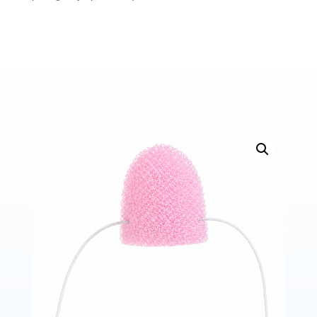
Bons de commande
Tutoriels vidéos
Certificats et code LPP
Normes ISO
BOUTIQUE
Accéder à la boutique
Matériels pour prise d'empreintes
Outillage pour atelier
Outillage pour embouts
Outillages & consommables