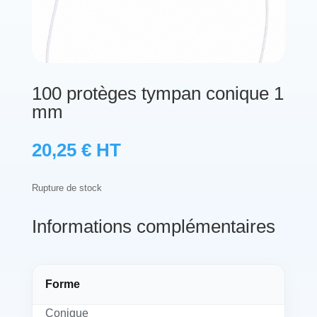
Protections standard & casques
Tubes & accessoires
100 protèges tympan conique 1
À PROPOS
mm
Qui est LNEA ?
20,25
€
HT
Blog
Rupture de stock
Contact
Informations complémentaires
Forme
Conique