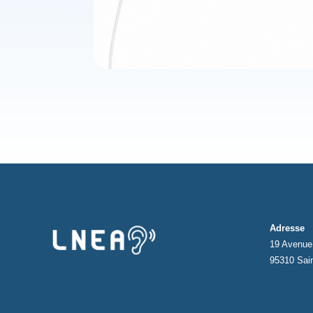
Adresse
19 Avenue 
95310 Sai