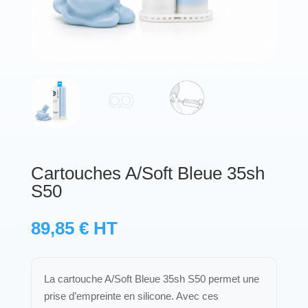
Protections standard & casques
Tubes & accessoires
À PROPOS
Qui est LNEA ?
Blog
Cartouches A/Soft Bleue 35sh
S50
Contact
89,85
€
HT
La cartouche A/Soft Bleue 35sh S50 permet une
prise d’empreinte en silicone. Avec ces