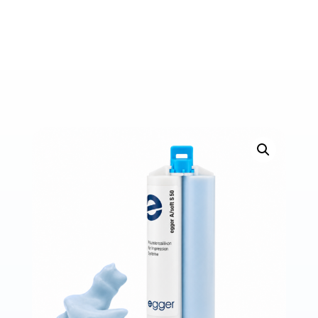
Bons de commande
Tutoriels vidéos
Certificats et code LPP
Normes ISO
BOUTIQUE
Accéder à la boutique
Matériels pour prise d'empreintes
Outillage pour atelier
Outillage pour embouts
Outillages & consommables