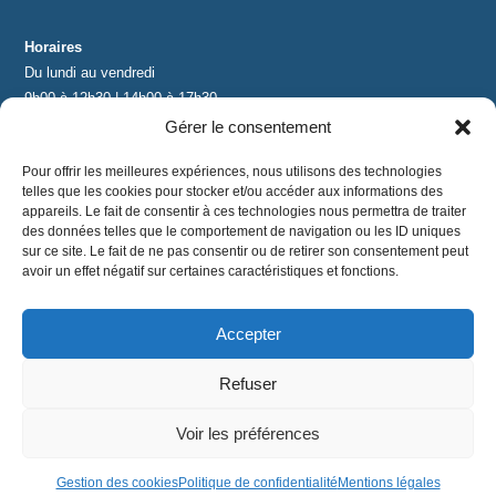
Horaires
Du lundi au vendredi
9h00 à 12h30 | 14h00 à 17h30
Gérer le consentement
Contact
Pour offrir les meilleures expériences, nous utilisons des technologies
contact@lnea-audition.com
telles que les cookies pour stocker et/ou accéder aux informations des
+33 (0)1 34 67 67 17
appareils. Le fait de consentir à ces technologies nous permettra de traiter
des données telles que le comportement de navigation ou les ID uniques
sur ce site. Le fait de ne pas consentir ou de retirer son consentement peut
avoir un effet négatif sur certaines caractéristiques et fonctions.
Accepter
Mentions légales
|
Conditions Générales de Vente
|
CGU
|
Politique de confidentialité
Refuser
©
2024 LNEA｜ tous droits réservés
Voir les préférences
Gestion des cookies
Politique de confidentialité
Mentions légales