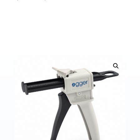
Bons de commande
Tutoriels vidéos
Certificats et code LPP
Normes ISO
BOUTIQUE
Accéder à la boutique
Matériels pour prise d'empreintes
Outillage pour atelier
Outillage pour embouts
Outillages & consommables