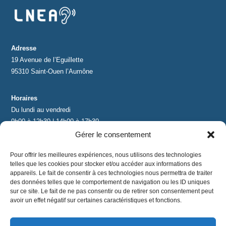
Adresse
19 Avenue de l’Eguillette
95310 Saint-Ouen l’Aumône
Horaires
Du lundi au vendredi
9h00 à 12h30 | 14h00 à 17h30
Gérer le consentement
Contact
Pour offrir les meilleures expériences, nous utilisons des technologies
contact@lnea-audition.com
telles que les cookies pour stocker et/ou accéder aux informations des
+33 (0)1 34 67 67 17
appareils. Le fait de consentir à ces technologies nous permettra de traiter
des données telles que le comportement de navigation ou les ID uniques
sur ce site. Le fait de ne pas consentir ou de retirer son consentement peut
avoir un effet négatif sur certaines caractéristiques et fonctions.