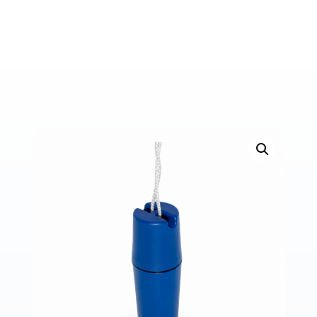
Bons de commande
Tutoriels vidéos
Certificats et code LPP
Normes ISO
BOUTIQUE
Accéder à la boutique
Matériels pour prise d'empreintes
Outillage pour atelier
Outillage pour embouts
Outillages & consommables