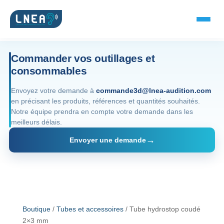
Commander vos outillages et
consommables
SOLUTIONS AUDITIVES
Envoyez votre demande à
commande3d@lnea-audition.com
en précisant les produits, références et quantités souhaités.
Embouts BTE
Notre équipe prendra en compte votre demande dans les
meilleurs délais.
Micro-embouts
Envoyer une demande
Embouts protecteurs
DOCUMENTS
Catalogue & fiches
Boutique
/
Tubes et accessoires
/ Tube hydrostop coudé
2×3 mm