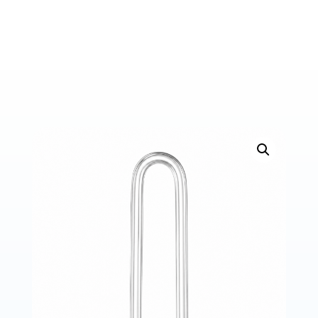
Bons de commande
Tutoriels vidéos
Certificats et code LPP
Normes ISO
BOUTIQUE
Accéder à la boutique
Matériels pour prise d'empreintes
Outillage pour atelier
Outillage pour embouts
Outillages & consommables