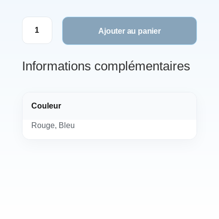
quantité
Ajouter au panier
de
Bague
Minifit
Informations complémentaires
Couleur
Rouge, Bleu