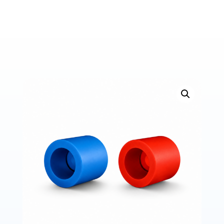
Bons de commande
Tutoriels vidéos
Certificats et code LPP
Normes ISO
BOUTIQUE
Accéder à la boutique
Matériels pour prise d'empreintes
Outillage pour atelier
Outillage pour embouts
Outillages & consommables