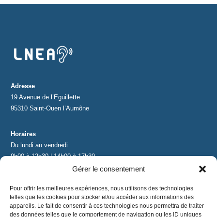
Adresse
19 Avenue de l’Eguillette
95310 Saint-Ouen l’Aumône
Horaires
Du lundi au vendredi
9h00 à 12h30 | 14h00 à 17h30
Gérer le consentement
Contact
Pour offrir les meilleures expériences, nous utilisons des technologies
contact@lnea-audition.com
telles que les cookies pour stocker et/ou accéder aux informations des
+33 (0)1 34 67 67 17
appareils. Le fait de consentir à ces technologies nous permettra de traiter
des données telles que le comportement de navigation ou les ID uniques