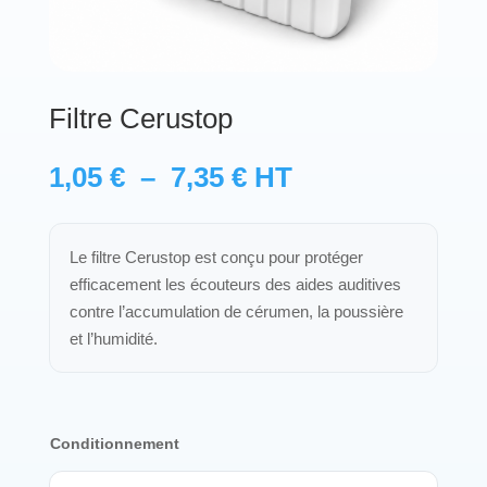
Protections standard & casques
Tubes & accessoires
Filtre Cerustop
À PROPOS
Plage
1,05
€
–
7,35
€
HT
de
Qui est LNEA ?
prix :
1,05 €
Le filtre Cerustop est conçu pour protéger
Blog
à
efficacement les écouteurs des aides auditives
7,35 €
contre l’accumulation de cérumen, la poussière
Contact
et l’humidité.
Conditionnement