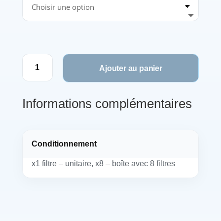
quantité
Ajouter au panier
de
Filtre
Cerustop
Informations complémentaires
Conditionnement
x1 filtre – unitaire, x8 – boîte avec 8 filtres