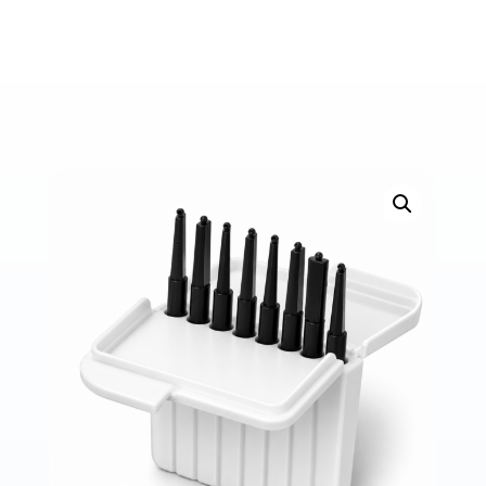
Bons de commande
Tutoriels vidéos
Certificats et code LPP
Normes ISO
BOUTIQUE
Accéder à la boutique
Matériels pour prise d'empreintes
Outillage pour atelier
Outillage pour embouts
Outillages & consommables