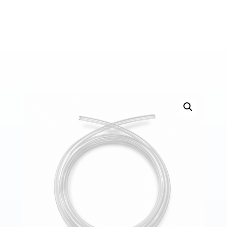
Bons de commande
Tutoriels vidéos
Certificats et code LPP
Normes ISO
BOUTIQUE
Accéder à la boutique
Matériels pour prise d'empreintes
Outillage pour atelier
Outillage pour embouts
Outillages & consommables