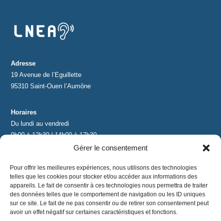
Adresse
19 Avenue de l’Eguillette
95310 Saint-Ouen l’Aumône
Horaires
Du lundi au vendredi
9h00 à 12h30 | 14h00 à 17h30
Gérer le consentement
Contact
Pour offrir les meilleures expériences, nous utilisons des technologies
contact@lnea-audition.com
telles que les cookies pour stocker et/ou accéder aux informations des
+33 (0)1 34 67 67 17
appareils. Le fait de consentir à ces technologies nous permettra de traiter
des données telles que le comportement de navigation ou les ID uniques
sur ce site. Le fait de ne pas consentir ou de retirer son consentement peut
avoir un effet négatif sur certaines caractéristiques et fonctions.