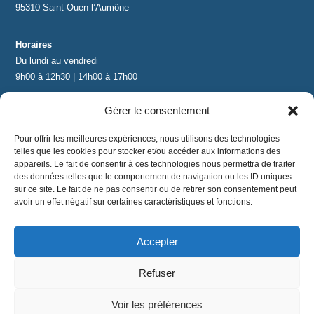
95310 Saint-Ouen l’Aumône
Horaires
Du lundi au vendredi
9h00 à 12h30 | 14h00 à 17h00
Gérer le consentement
Contact
contact@lnea-audition.com
Pour offrir les meilleures expériences, nous utilisons des technologies
+33 (0)1 34 67 67 17
telles que les cookies pour stocker et/ou accéder aux informations des
appareils. Le fait de consentir à ces technologies nous permettra de traiter
des données telles que le comportement de navigation ou les ID uniques
sur ce site. Le fait de ne pas consentir ou de retirer son consentement peut
avoir un effet négatif sur certaines caractéristiques et fonctions.
Accepter
Mentions légales
|
Conditions Générales de Vente
|
CGU
|
Politique de confidentialité
Refuser
©
2024 LNEA｜ tous droits réservés
Voir les préférences