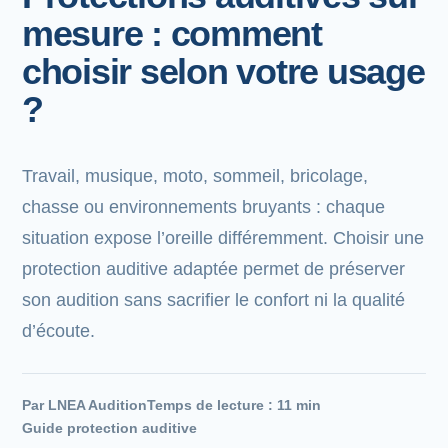
Bons de commande
mesure : comment
Tutoriels vidéos
choisir selon votre usage
?
Certificats et code LPP
Normes ISO
Travail, musique, moto, sommeil, bricolage,
chasse ou environnements bruyants : chaque
BOUTIQUE
situation expose l’oreille différemment. Choisir une
Accéder à la boutique
protection auditive adaptée permet de préserver
Matériels pour prise d'empreintes
son audition sans sacrifier le confort ni la qualité
d’écoute.
Outillage pour atelier
Outillage pour embouts
Par LNEA Audition
Temps de lecture : 11 min
Guide protection auditive
Outillages & consommables