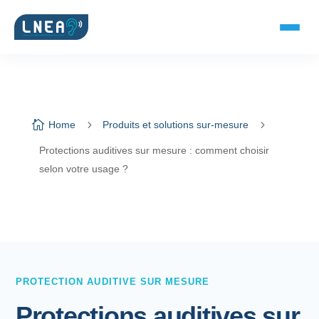
SOLUTIONS AUDITIVES

5
5
Home
Produits et solutions sur-mesure
Embouts BTE
Protections auditives sur mesure : comment choisir
selon votre usage ?
Micro-embouts
Embouts protecteurs
DOCUMENTS
PROTECTION AUDITIVE SUR MESURE
Catalogue & fiches
Protections auditives sur