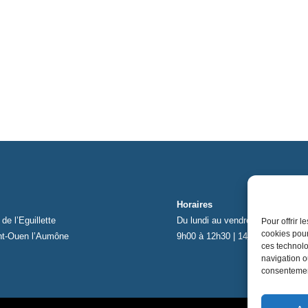
Horaires
de l’Eguillette
Du lundi au vendredi
Pour offrir 
cookies pour
nt-Ouen l’Aumône
9h00 à 12h30 | 14h00 à 17h00
ces technolo
navigation ou
consentement