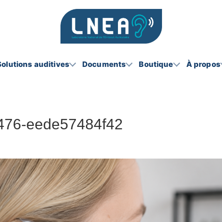
Solutions auditives
Documents
Boutique
À propos
476-eede57484f42