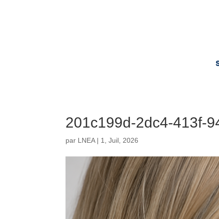
201c199d-2dc4-413f-9
par
LNEA
|
1, Juil, 2026