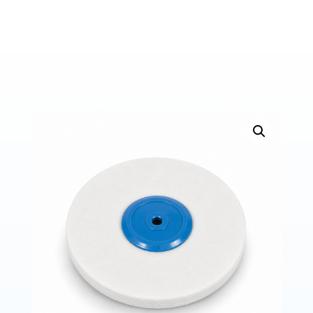
Bons de commande
Tutoriels vidéos
Certificats et code LPP
Normes ISO
BOUTIQUE
Accéder à la boutique
Matériels pour prise d'empreintes
Outillage pour atelier
Outillage pour embouts
Outillages & consommables