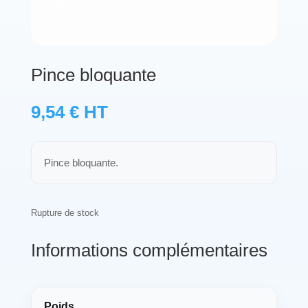
Protections standard & casques
Tubes & accessoires
Pince bloquante
À PROPOS
9,54
€
HT
Qui est LNEA ?
Pince bloquante.
Blog
Contact
Rupture de stock
Informations complémentaires
Poids