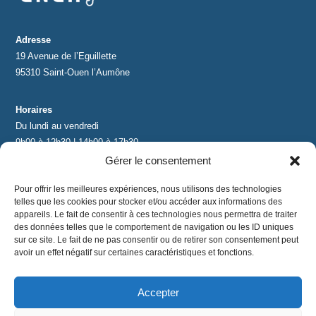
Adresse
19 Avenue de l’Eguillette
95310 Saint-Ouen l’Aumône
Horaires
Du lundi au vendredi
9h00 à 12h30 | 14h00 à 17h30
Gérer le consentement
Contact
Pour offrir les meilleures expériences, nous utilisons des technologies
contact@lnea-audition.com
telles que les cookies pour stocker et/ou accéder aux informations des
+33 (0)1 34 67 67 17
appareils. Le fait de consentir à ces technologies nous permettra de traiter
des données telles que le comportement de navigation ou les ID uniques
sur ce site. Le fait de ne pas consentir ou de retirer son consentement peut
avoir un effet négatif sur certaines caractéristiques et fonctions.
Accepter
Mentions légales
|
Conditions Générales de Vente
|
CGU
|