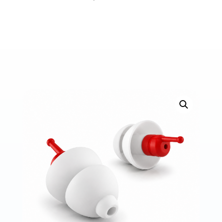
Bons de commande
Tutoriels vidéos
Certificats et code LPP
Normes ISO
BOUTIQUE
Accéder à la boutique
Matériels pour prise d'empreintes
Outillage pour atelier
Outillage pour embouts
Outillages & consommables