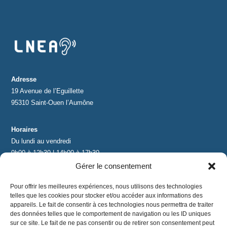
Adresse
19 Avenue de l’Eguillette
95310 Saint-Ouen l’Aumône
Horaires
Du lundi au vendredi
9h00 à 12h30 | 14h00 à 17h30
Gérer le consentement
Contact
Pour offrir les meilleures expériences, nous utilisons des technologies
contact@lnea-audition.com
telles que les cookies pour stocker et/ou accéder aux informations des
+33 (0)1 34 67 67 17
appareils. Le fait de consentir à ces technologies nous permettra de traiter
des données telles que le comportement de navigation ou les ID uniques
sur ce site. Le fait de ne pas consentir ou de retirer son consentement peut