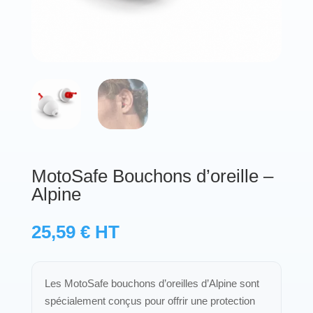
Protections standard & casques
Tubes & accessoires
À PROPOS
Qui est LNEA ?
Blog
MotoSafe Bouchons d’oreille –
Alpine
Contact
25,59
€
HT
Les MotoSafe bouchons d’oreilles d’Alpine sont
spécialement conçus pour offrir une protection