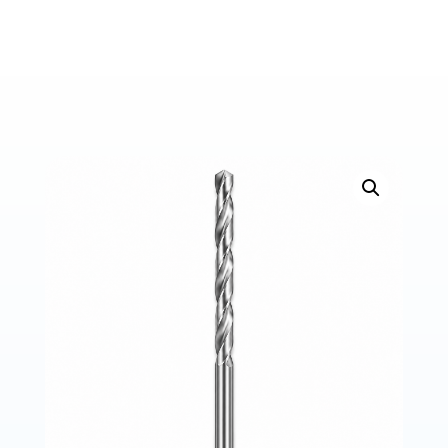
Bons de commande
Tutoriels vidéos
Certificats et code LPP
Normes ISO
BOUTIQUE
Accéder à la boutique
Matériels pour prise d'empreintes
Outillage pour atelier
Outillage pour embouts
Outillages & consommables