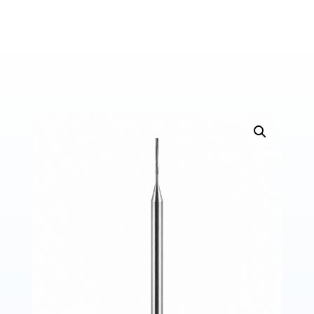
Bons de commande
Tutoriels vidéos
Certificats et code LPP
Normes ISO
BOUTIQUE
Accéder à la boutique
Matériels pour prise d'empreintes
Outillage pour atelier
Outillage pour embouts
Outillages & consommables