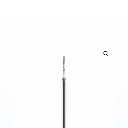
Bons de commande
Tutoriels vidéos
Certificats et code LPP
Normes ISO
BOUTIQUE
Accéder à la boutique
Matériels pour prise d'empreintes
Outillage pour atelier
Outillage pour embouts
Outillages & consommables