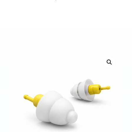
Bons de commande
Tutoriels vidéos
Certificats et code LPP
Normes ISO
BOUTIQUE
Accéder à la boutique
Matériels pour prise d'empreintes
Outillage pour atelier
Outillage pour embouts
Outillages & consommables