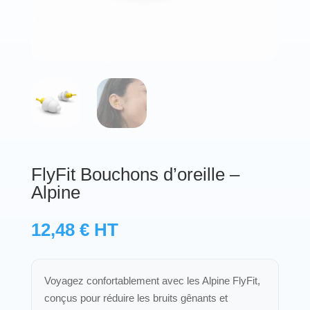
Protections standard & casques
Tubes & accessoires
À PROPOS
Qui est LNEA ?
Blog
FlyFit Bouchons d’oreille –
Alpine
Contact
12,48
€
HT
Voyagez confortablement avec les Alpine FlyFit,
conçus pour réduire les bruits gênants et