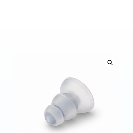
Bons de commande
Tutoriels vidéos
Certificats et code LPP
Normes ISO
BOUTIQUE
Accéder à la boutique
Matériels pour prise d'empreintes
Outillage pour atelier
Outillage pour embouts
Outillages & consommables