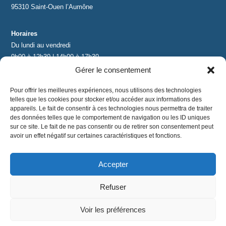
95310 Saint-Ouen l’Aumône
Horaires
Du lundi au vendredi
9h00 à 12h30 | 14h00 à 17h30
Gérer le consentement
Contact
Pour offrir les meilleures expériences, nous utilisons des technologies
contact@lnea-audition.com
telles que les cookies pour stocker et/ou accéder aux informations des
+33 (0)1 34 67 67 17
appareils. Le fait de consentir à ces technologies nous permettra de traiter
des données telles que le comportement de navigation ou les ID uniques
sur ce site. Le fait de ne pas consentir ou de retirer son consentement peut
avoir un effet négatif sur certaines caractéristiques et fonctions.
Accepter
Mentions légales
|
Conditions Générales de Vente
|
CGU
|
Politique de confidentialité
Refuser
©
2024 LNEA｜ tous droits réservés
Voir les préférences