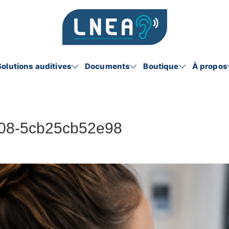
Solutions auditives
Documents
Boutique
À propos
408-5cb25cb52e98