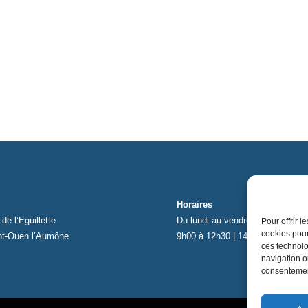
Horaires
de l’Eguillette
Du lundi au vendredi
Pour offrir 
cookies pour
nt-Ouen l’Aumône
9h00 à 12h30 | 14h00 à 17h00
ces technolo
navigation ou
consentement