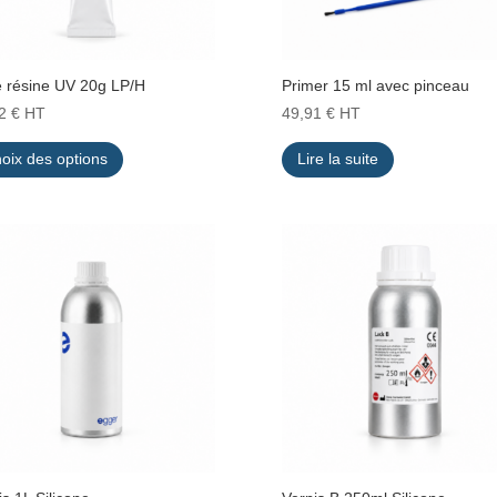
 résine UV 20g LP/H
Primer 15 ml avec pinceau
42
€
HT
49,91
€
HT
Ce
oix des options
Lire la suite
produit
a
plusieurs
variations.
Les
options
peuvent
être
choisies
sur
la
page
du
produit