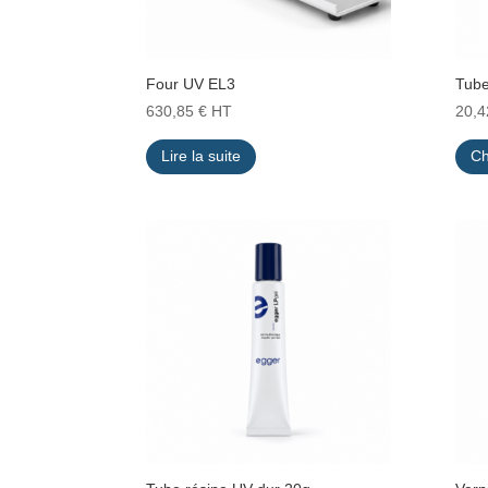
Four UV EL3
Tube
630,85
€
HT
20,
Lire la suite
Ch