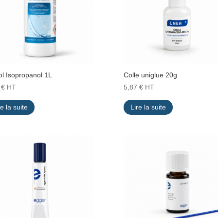
ol Isopropanol 1L
Colle uniglue 20g
6
€
HT
5,87
€
HT
re la suite
Lire la suite