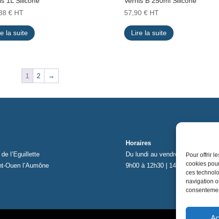
is 1L Silicone
Vernis B 250ml Silicone
,88
€
HT
57,90
€
HT
re la suite
Lire la suite
1
2
→
Horaires
de l’Eguillette
Du lundi au vendredi
Pour offrir 
cookies pour
nt-Ouen l’Aumône
9h00 à 12h30 | 14h00 à 17h00
ces technolo
navigation ou
consentement
Ac