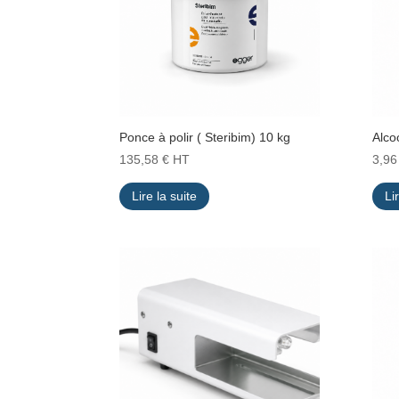
Ponce à polir ( Steribim) 10 kg
Alco
135,58
€
HT
3,9
Lire la suite
Li