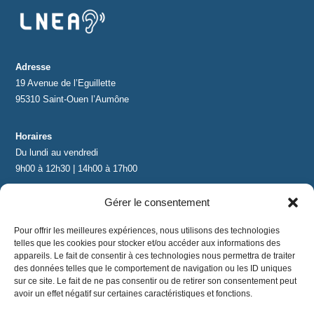
Protections standard & casques
Tubes & accessoires
Adresse
19 Avenue de l’Eguillette
95310 Saint-Ouen l’Aumône
À PROPOS
Qui est LNEA ?
Horaires
Du lundi au vendredi
Blog
9h00 à 12h30 | 14h00 à 17h00
Gérer le consentement
Contact
Contact
contact@lnea-audition.com
Pour offrir les meilleures expériences, nous utilisons des technologies
+33 (0)1 34 67 67 17
telles que les cookies pour stocker et/ou accéder aux informations des
appareils. Le fait de consentir à ces technologies nous permettra de traiter
des données telles que le comportement de navigation ou les ID uniques
sur ce site. Le fait de ne pas consentir ou de retirer son consentement peut
avoir un effet négatif sur certaines caractéristiques et fonctions.