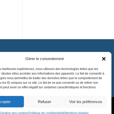
Gérer le consentement
Contact
contact@lnea-audition.com
les meilleures expériences, nous utilisons des technologies telles que les
 stocker et/ou accéder aux informations des appareils. Le fait de consentir à
+33 (0)1 34 67 67 17
gies nous permettra de traiter des données telles que le comportement de
 les ID uniques sur ce site. Le fait de ne pas consentir ou de retirer son
 peut avoir un effet négatif sur certaines caractéristiques et fonctions.
cepter
Refuser
Voir les préférences
Gestion des cookies
Politique de confidentialité
Mentions légales