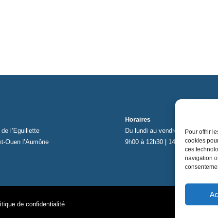
Horaires
de l’Eguillette
Du lundi au vendredi
Pour offrir 
cookies pour
nt-Ouen l’Aumône
9h00 à 12h30 | 14h00 à 17h00
ces technolo
navigation ou
consentement
Ac
itique de confidentialité