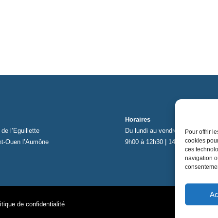
Horaires
de l’Eguillette
Du lundi au vendredi
Pour offrir 
cookies pour
nt-Ouen l’Aumône
9h00 à 12h30 | 14h00 à 17h00
ces technolo
navigation ou
consentement
Ac
itique de confidentialité