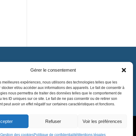
Gérer le consentement
Contact
contact@lnea-audition.com
les meilleures expériences, nous utilisons des technologies telles que les
 stocker et/ou accéder aux informations des appareils. Le fait de consentir à
+33 (0)1 34 67 67 17
gies nous permettra de traiter des données telles que le comportement de
 les ID uniques sur ce site. Le fait de ne pas consentir ou de retirer son
 peut avoir un effet négatif sur certaines caractéristiques et fonctions.
cepter
Refuser
Voir les préférences
Gestion des cookies
Politique de confidentialité
Mentions légales