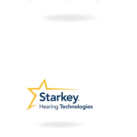
Bons de commande
Tutoriels vidéos
Certificats et code LPP
Normes ISO
BOUTIQUE
Accéder à la boutique
Matériels pour prise d'empreintes
Outillage pour atelier
Outillage pour embouts
Outillages & consommables