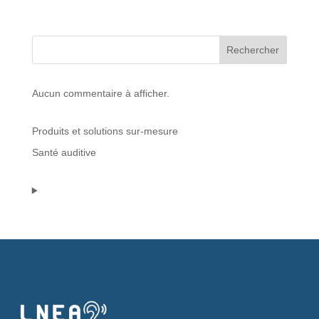
Protections standard & casques
Rechercher
Tubes & accessoires
Aucun commentaire à afficher.
À PROPOS
Produits et solutions sur-mesure
Qui est LNEA ?
Santé auditive
Blog
Contact