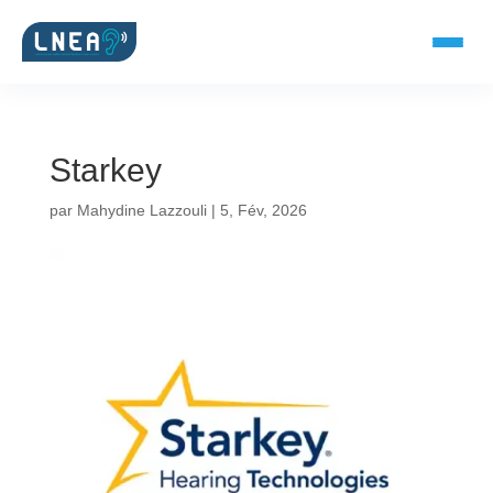
Starkey
SOLUTIONS AUDITIVES
par
Mahydine Lazzouli
|
5, Fév, 2026
Embouts BTE
Micro-embouts
Embouts protecteurs
DOCUMENTS
Catalogue & fiches