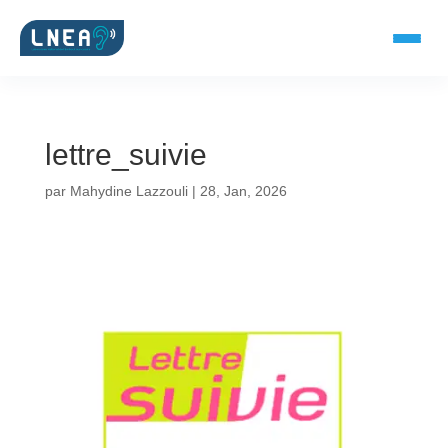
lettre_suivie
SOLUTIONS AUDITIVES
par
Mahydine Lazzouli
|
28, Jan, 2026
Embouts BTE
Micro-embouts
Embouts protecteurs
DOCUMENTS
Catalogue & fiches