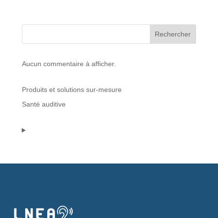
Protections standard & casques
Rechercher
Tubes & accessoires
Aucun commentaire à afficher.
À PROPOS
Produits et solutions sur-mesure
Qui est LNEA ?
Santé auditive
Blog
Contact