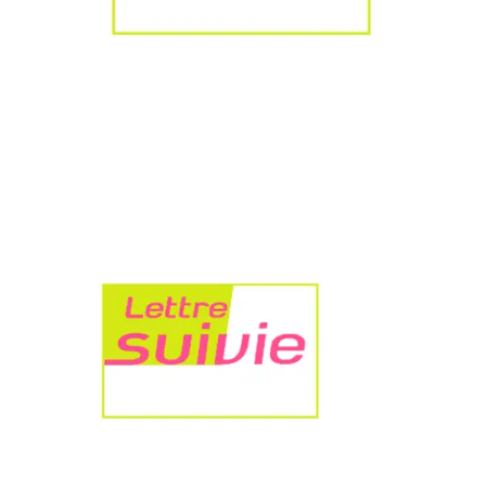
Bons de commande
Tutoriels vidéos
Certificats et code LPP
Normes ISO
BOUTIQUE
Accéder à la boutique
Matériels pour prise d'empreintes
Outillage pour atelier
Outillage pour embouts
Outillages & consommables