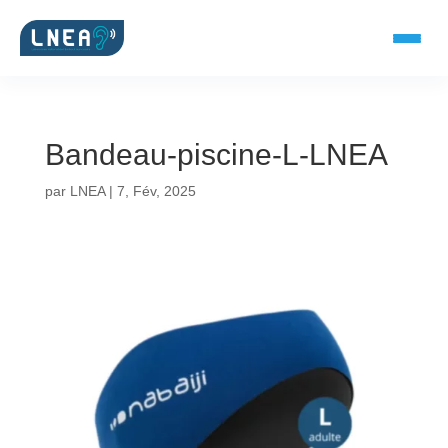
Bandeau-piscine-L-LNEA
SOLUTIONS AUDITIVES
par
LNEA
|
7, Fév, 2025
Embouts BTE
Micro-embouts
Embouts protecteurs
DOCUMENTS
Catalogue & fiches