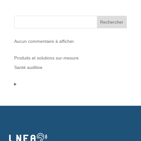
Protections standard & casques
Rechercher
Tubes & accessoires
Aucun commentaire à afficher.
À PROPOS
Produits et solutions sur-mesure
Qui est LNEA ?
Santé auditive
Blog
Contact