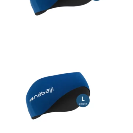
Bons de commande
Tutoriels vidéos
Certificats et code LPP
Normes ISO
BOUTIQUE
Accéder à la boutique
Matériels pour prise d'empreintes
Outillage pour atelier
Outillage pour embouts
Outillages & consommables