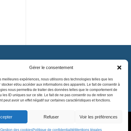
Gérer le consentement
Contact
contact@lnea-audition.com
les meilleures expériences, nous utilisons des technologies telles que les
 stocker et/ou accéder aux informations des appareils. Le fait de consentir à
+33 (0)1 34 67 67 17
gies nous permettra de traiter des données telles que le comportement de
 les ID uniques sur ce site. Le fait de ne pas consentir ou de retirer son
 peut avoir un effet négatif sur certaines caractéristiques et fonctions.
cepter
Refuser
Voir les préférences
Gestion des cookies
Politique de confidentialité
Mentions légales