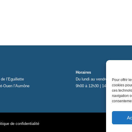
Horaires
de l’Eguillette
Du lundi au vendredi
Pour offrir 
cookies pour
nt-Ouen l’Aumône
9h00 à 12h30 | 14h00 à 17h00
ces technolo
navigation ou
consentement
Ac
itique de confidentialité