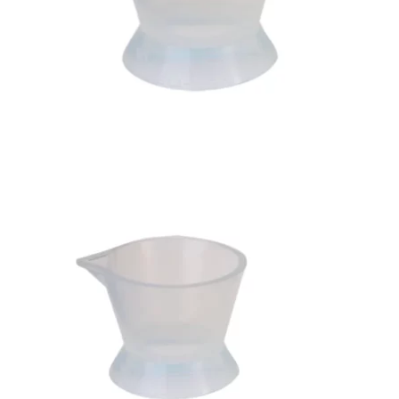
Bons de commande
Tutoriels vidéos
Certificats et code LPP
Normes ISO
BOUTIQUE
Accéder à la boutique
Matériels pour prise d'empreintes
Outillage pour atelier
Outillage pour embouts
Outillages & consommables