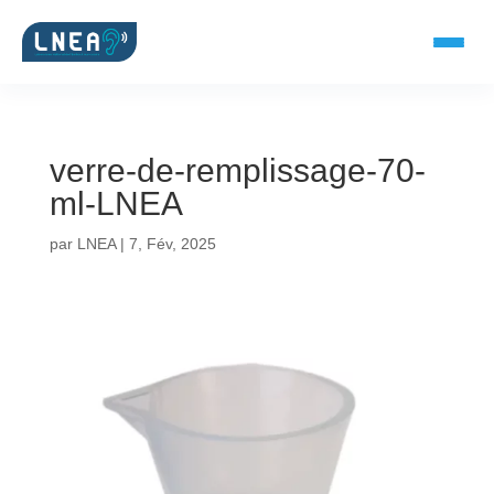
verre-de-remplissage-70-
SOLUTIONS AUDITIVES
ml-LNEA
Embouts BTE
par
LNEA
|
7, Fév, 2025
Micro-embouts
Embouts protecteurs
DOCUMENTS
Catalogue & fiches