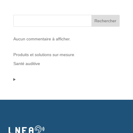
Protections standard & casques
Rechercher
Tubes & accessoires
Aucun commentaire à afficher.
À PROPOS
Produits et solutions sur-mesure
Qui est LNEA ?
Santé auditive
Blog
Contact