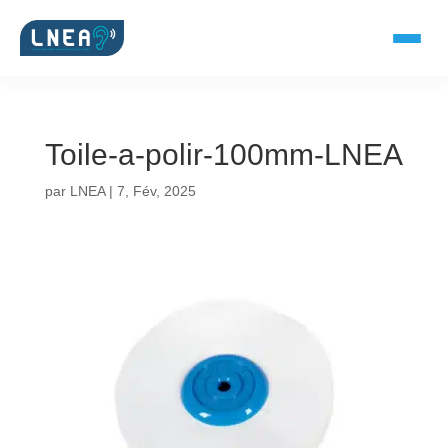
Toile-a-polir-100mm-LNEA
SOLUTIONS AUDITIVES
par
LNEA
|
7, Fév, 2025
Embouts BTE
Micro-embouts
Embouts protecteurs
DOCUMENTS
Catalogue & fiches