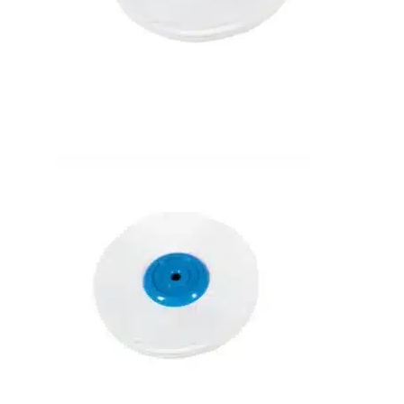
Bons de commande
Tutoriels vidéos
Certificats et code LPP
Normes ISO
BOUTIQUE
Accéder à la boutique
Matériels pour prise d'empreintes
Outillage pour atelier
Outillage pour embouts
Outillages & consommables