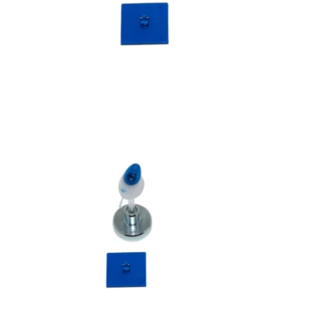
Bons de commande
Tutoriels vidéos
Certificats et code LPP
Normes ISO
BOUTIQUE
Accéder à la boutique
Matériels pour prise d'empreintes
Outillage pour atelier
Outillage pour embouts
Outillages & consommables