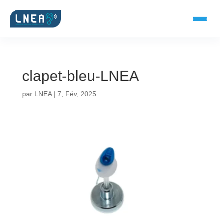
clapet-bleu-LNEA
SOLUTIONS AUDITIVES
par
LNEA
|
7, Fév, 2025
Embouts BTE
Micro-embouts
Embouts protecteurs
DOCUMENTS
Catalogue & fiches