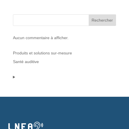
Protections standard & casques
Rechercher
Tubes & accessoires
Aucun commentaire à afficher.
À PROPOS
Produits et solutions sur-mesure
Qui est LNEA ?
Santé auditive
Blog
Contact