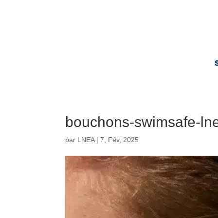
bouchons-swimsafe-ln
par
LNEA
|
7, Fév, 2025