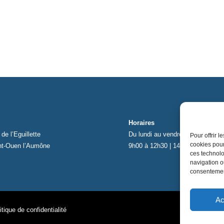
Horaires
de l’Eguillette
Du lundi au vendredi
Pour offrir 
cookies pour
nt-Ouen l’Aumône
9h00 à 12h30 | 14h00 à 17h00
ces technolo
navigation ou
consentement
Ac
itique de confidentialité