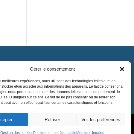
Gérer le consentement
Contact
contact@lnea-audition.com
les meilleures expériences, nous utilisons des technologies telles que les
 stocker et/ou accéder aux informations des appareils. Le fait de consentir à
+33 (0)1 34 67 67 17
gies nous permettra de traiter des données telles que le comportement de
 les ID uniques sur ce site. Le fait de ne pas consentir ou de retirer son
 peut avoir un effet négatif sur certaines caractéristiques et fonctions.
cepter
Refuser
Voir les préférences
Gestion des cookies
Politique de confidentialité
Mentions légales