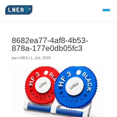
8682ea77-4af8-4b53-
SOLUTIONS AUDITIVES
878a-177e0db05fc3
Embouts BTE
par
LNEA
|
1, Juil, 2026
Micro-embouts
Embouts protecteurs
DOCUMENTS
Catalogue & fiches