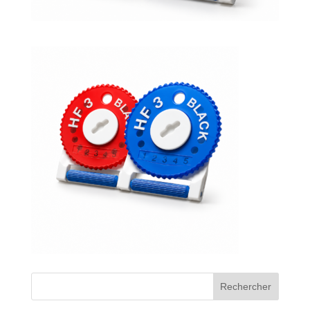
Bons de commande
Tutoriels vidéos
Certificats et code LPP
Normes ISO
BOUTIQUE
Accéder à la boutique
Matériels pour prise d'empreintes
Outillage pour atelier
Outillage pour embouts
Rechercher
Outillages & consommables