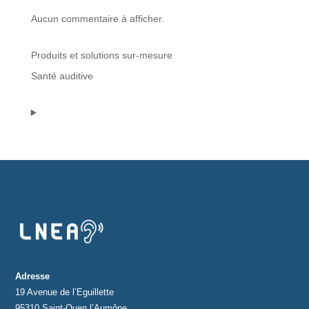
Aucun commentaire à afficher.
Protections standard & casques
Produits et solutions sur-mesure
Tubes & accessoires
Santé auditive
À PROPOS
Qui est LNEA ?
Blog
Contact
Adresse
19 Avenue de l’Eguillette
95310 Saint-Ouen l’Aumône