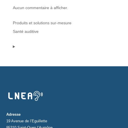
Aucun commentaire à afficher.
Protections standard & casques
Produits et solutions sur-mesure
Tubes & accessoires
Santé auditive
À PROPOS
Qui est LNEA ?
Blog
Contact
Adresse
19 Avenue de l’Eguillette
95310 Saint-Ouen l’Aumône