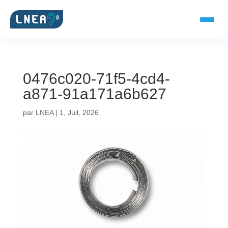
0476c020-71f5-4cd4-
SOLUTIONS AUDITIVES
a871-91a171a6b627
Embouts BTE
par
LNEA
|
1, Juil, 2026
Micro-embouts
Embouts protecteurs
DOCUMENTS
Catalogue & fiches