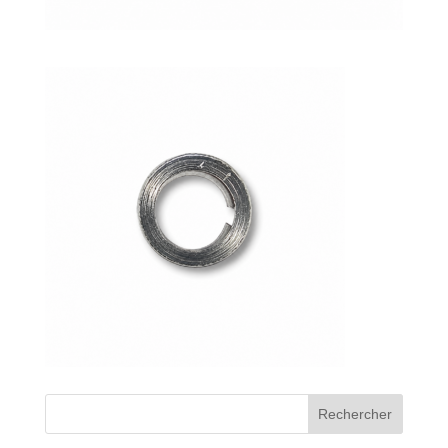
Bons de commande
Tutoriels vidéos
Certificats et code LPP
Normes ISO
BOUTIQUE
Accéder à la boutique
Matériels pour prise d'empreintes
Outillage pour atelier
Outillage pour embouts
Rechercher
Outillages & consommables