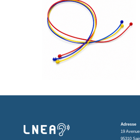
Adresse
19 Avenue 
95310 Sai