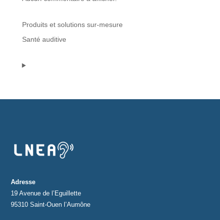
Protections standard & casques
Produits et solutions sur-mesure
Santé auditive
Tubes & accessoires
À PROPOS
Qui est LNEA ?
Blog
Contact
Adresse
19 Avenue de l’Eguillette
95310 Saint-Ouen l’Aumône