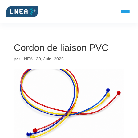
Cordon de liaison PVC
SOLUTIONS AUDITIVES
par
LNEA
|
30, Juin, 2026
Embouts BTE
Micro-embouts
Embouts protecteurs
DOCUMENTS
Catalogue & fiches