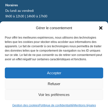
Horaires
Du lundi au vendredi
9h00 à 12h30 | 14h00 à 17h00
Gérer le consentement
Contact
contact@lnea-audition.com
Pour offrir les meilleures expériences, nous utilisons des technologies
+33 (0)1 34 67 67 17
telles que les cookies pour stocker et/ou accéder aux informations des
appareils. Le fait de consentir à ces technologies nous permettra de traiter
des données telles que le comportement de navigation ou les ID uniques
sur ce site. Le fait de ne pas consentir ou de retirer son consentement peut
avoir un effet négatif sur certaines caractéristiques et fonctions.
Accepter
Mentions légales
|
Conditions Générales de Vente
|
CGU
|
Politique de confidentialité
Refuser
©
2024 LNEA｜ tous droits réservés
Voir les préférences
Gestion des cookies
Politique de confidentialité
Mentions légales