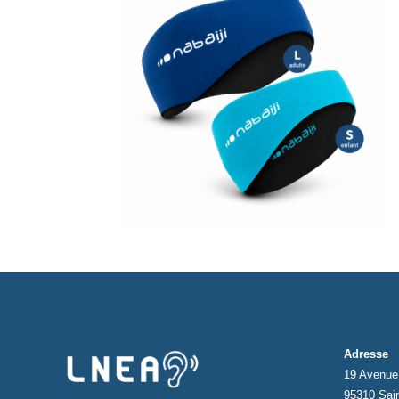
Adresse
19 Avenue 
95310 Sai