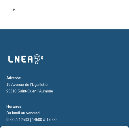
Protections standard & casques
Tubes & accessoires
À PROPOS
Qui est LNEA ?
Blog
Adresse
19 Avenue de l’Eguillette
Contact
95310 Saint-Ouen l’Aumône
Horaires
Du lundi au vendredi
9h00 à 12h30 | 14h00 à 17h00