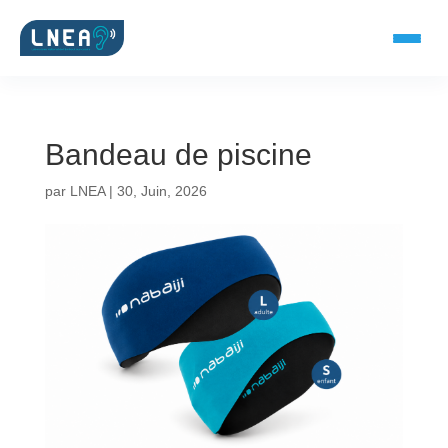
Bandeau de piscine
SOLUTIONS AUDITIVES
par
LNEA
|
30, Juin, 2026
Embouts BTE
Micro-embouts
Embouts protecteurs
DOCUMENTS
Catalogue & fiches