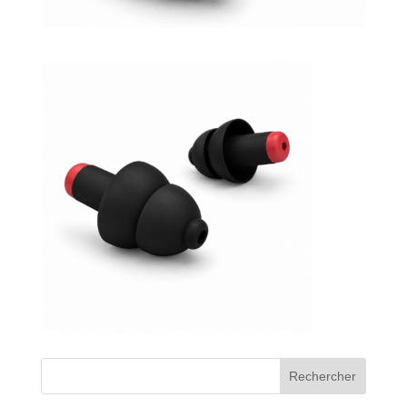
Bons de commande
Tutoriels vidéos
Certificats et code LPP
Normes ISO
BOUTIQUE
Accéder à la boutique
Matériels pour prise d'empreintes
Outillage pour atelier
Outillage pour embouts
Rechercher
Outillages & consommables