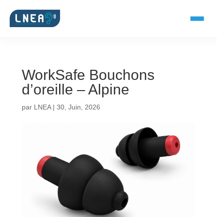
WorkSafe Bouchons
SOLUTIONS AUDITIVES
d’oreille – Alpine
Embouts BTE
par
LNEA
|
30, Juin, 2026
Micro-embouts
Embouts protecteurs
DOCUMENTS
Catalogue & fiches