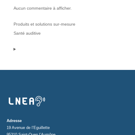
Aucun commentaire à afficher.
Protections standard & casques
Produits et solutions sur-mesure
Tubes & accessoires
Santé auditive
À PROPOS
Qui est LNEA ?
Blog
Contact
Adresse
19 Avenue de l’Eguillette
95310 Saint-Ouen l’Aumône