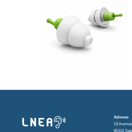
Adresse
19 Avenue 
95310 Sai