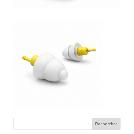
Bons de commande
Tutoriels vidéos
Certificats et code LPP
Normes ISO
BOUTIQUE
Accéder à la boutique
Matériels pour prise d'empreintes
Outillage pour atelier
Outillage pour embouts
Rechercher
Outillages & consommables