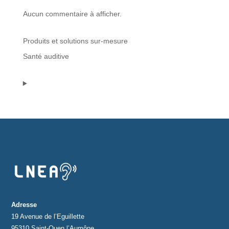
Aucun commentaire à afficher.
Protections standard & casques
Produits et solutions sur-mesure
Tubes & accessoires
Santé auditive
À PROPOS
Qui est LNEA ?
Blog
Contact
Adresse
19 Avenue de l’Eguillette
95310 Saint-Ouen l’Aumône