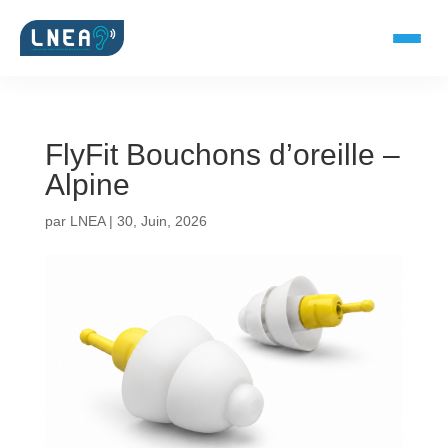
FlyFit Bouchons d’oreille –
SOLUTIONS AUDITIVES
Alpine
Embouts BTE
par
LNEA
|
30, Juin, 2026
Micro-embouts
Embouts protecteurs
DOCUMENTS
Catalogue & fiches