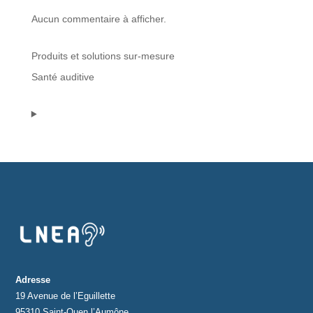
Aucun commentaire à afficher.
Protections standard & casques
Produits et solutions sur-mesure
Tubes & accessoires
Santé auditive
À PROPOS
Qui est LNEA ?
Blog
Contact
Adresse
19 Avenue de l’Eguillette
95310 Saint-Ouen l’Aumône