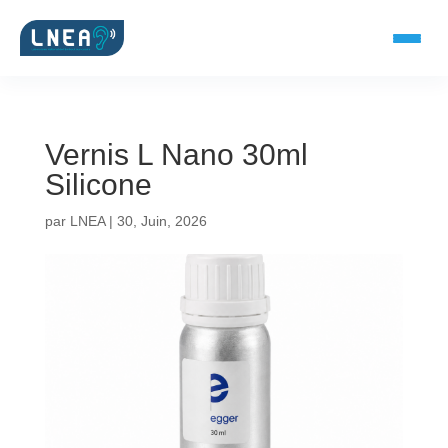
Vernis L Nano 30ml
SOLUTIONS AUDITIVES
Silicone
Embouts BTE
par
LNEA
|
30, Juin, 2026
Micro-embouts
Embouts protecteurs
DOCUMENTS
Catalogue & fiches