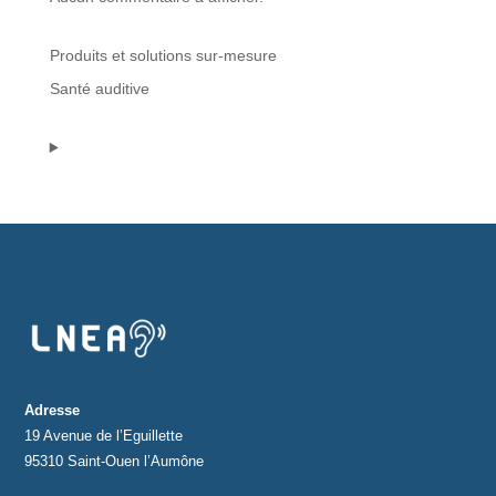
Protections standard & casques
Produits et solutions sur-mesure
Santé auditive
Tubes & accessoires
À PROPOS
Qui est LNEA ?
Blog
Contact
Adresse
19 Avenue de l’Eguillette
95310 Saint-Ouen l’Aumône