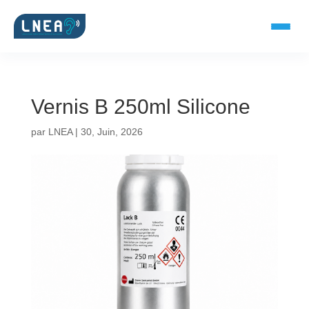
Vernis B 250ml Silicone
SOLUTIONS AUDITIVES
par
LNEA
|
30, Juin, 2026
Embouts BTE
Micro-embouts
Embouts protecteurs
DOCUMENTS
Catalogue & fiches