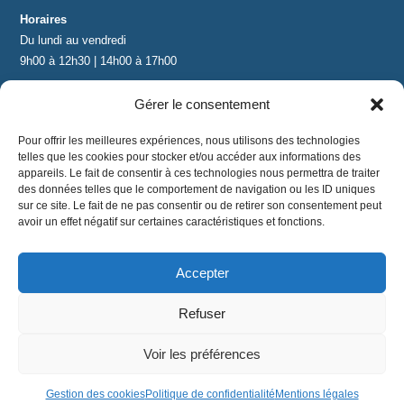
Horaires
Du lundi au vendredi
9h00 à 12h30 | 14h00 à 17h00
Gérer le consentement
Contact
contact@lnea-audition.com
Pour offrir les meilleures expériences, nous utilisons des technologies
+33 (0)1 34 67 67 17
telles que les cookies pour stocker et/ou accéder aux informations des
appareils. Le fait de consentir à ces technologies nous permettra de traiter
des données telles que le comportement de navigation ou les ID uniques
sur ce site. Le fait de ne pas consentir ou de retirer son consentement peut
avoir un effet négatif sur certaines caractéristiques et fonctions.
Accepter
Mentions légales
|
Conditions Générales de Vente
|
CGU
|
Politique de confidentialité
Refuser
©
2024 LNEA｜ tous droits réservés
Voir les préférences
Gestion des cookies
Politique de confidentialité
Mentions légales