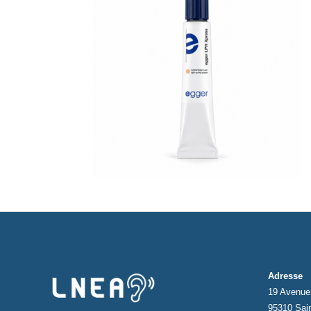
Adresse
19 Avenue 
95310 Sai