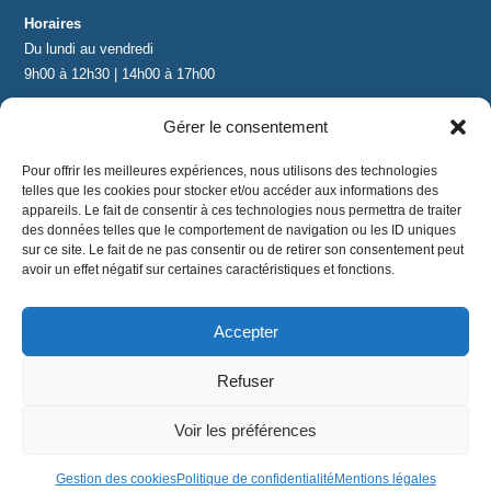
Horaires
Du lundi au vendredi
9h00 à 12h30 | 14h00 à 17h00
Gérer le consentement
Contact
contact@lnea-audition.com
Pour offrir les meilleures expériences, nous utilisons des technologies
+33 (0)1 34 67 67 17
telles que les cookies pour stocker et/ou accéder aux informations des
appareils. Le fait de consentir à ces technologies nous permettra de traiter
des données telles que le comportement de navigation ou les ID uniques
sur ce site. Le fait de ne pas consentir ou de retirer son consentement peut
avoir un effet négatif sur certaines caractéristiques et fonctions.
Accepter
Mentions légales
|
Conditions Générales de Vente
|
CGU
|
Politique de confidentialité
Refuser
©
2024 LNEA｜ tous droits réservés
Voir les préférences
Gestion des cookies
Politique de confidentialité
Mentions légales