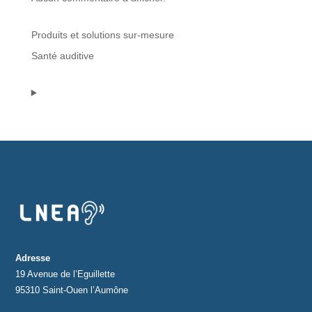
Protections standard & casques
Produits et solutions sur-mesure
Santé auditive
Tubes & accessoires
À PROPOS
Qui est LNEA ?
Blog
Contact
Adresse
19 Avenue de l’Eguillette
95310 Saint-Ouen l’Aumône