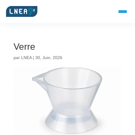
Verre
SOLUTIONS AUDITIVES
par
LNEA
|
30, Juin, 2026
Embouts BTE
Micro-embouts
Embouts protecteurs
DOCUMENTS
Catalogue & fiches