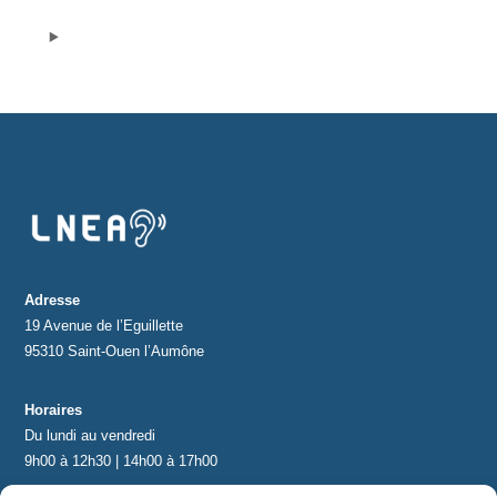
Protections standard & casques
Tubes & accessoires
À PROPOS
Qui est LNEA ?
Blog
Adresse
19 Avenue de l’Eguillette
Contact
95310 Saint-Ouen l’Aumône
Horaires
Du lundi au vendredi
9h00 à 12h30 | 14h00 à 17h00