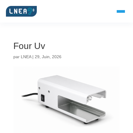
Four Uv
SOLUTIONS AUDITIVES
par
LNEA
|
29, Juin, 2026
Embouts BTE
Micro-embouts
Embouts protecteurs
DOCUMENTS
Catalogue & fiches